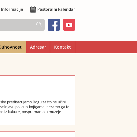
Informacije
Pastoralni kalendar
Duhovnost
Adresar
Kontakt
 Drsko predbacujemo Bogu zašto ne učini
prašnjavu policu s knjigama, tjeramo ga iz
amo iz kulture, pospremamo u muzeje