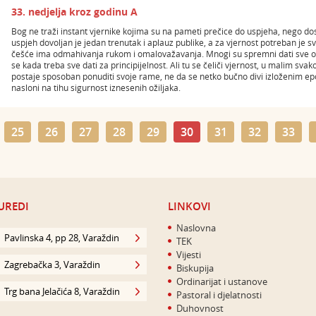
33. nedjelja kroz godinu A
Bog ne traži instant vjernike kojima su na pameti prečice do uspjeha, nego dos
uspjeh dovoljan je jedan trenutak i aplauz publike, a za vjernost potreban je s
češće ima odmahivanja rukom i omalovažavanja. Mnogi su spremni dati sve od
se kada treba sve dati za principijelnost. Ali tu se čeliči vjernost, u malim svak
postaje sposoban ponuditi svoje rame, ne da se netko bučno divi izloženim e
nasloni na tihu sigurnost iznesenih ožiljaka.
25
26
27
28
29
30
31
32
33
UREDI
LINKOVI
Naslovna
Pavlinska 4, pp 28, Varaždin
TEK
Vijesti
Zagrebačka 3, Varaždin
Biskupija
Ordinarijat i ustanove
Trg bana Jelačića 8, Varaždin
Pastoral i djelatnosti
Duhovnost