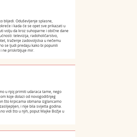
o blijedi. Oduševljenje splasne,
kreće i kada će se opet sve prikazati u
ti volju da kroz suhoparne i obične dane
nosti: televizija, radoholičarstvo,
itet, traženje zadovoljstva u nečemu
o se ljudi predaju kako bi popunili
 ne priskrbljuje mir.
emo u njoj primiti udaraca tame, nego
etlom koje dolazi od novogodišnjeg
nakon što krpicama obmana izglancamo
slijepljen, i nije bila svijetla godina.
sno vidi što u njih, poput Majke Božje u