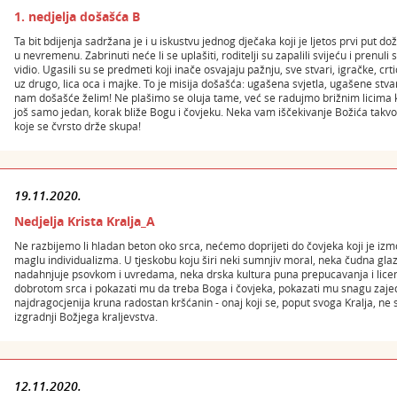
1. nedjelja došašća B
Ta bit bdijenja sadržana je i u iskustvu jednog dječaka koji je ljetos prvi put 
u nevremenu. Zabrinuti neće li se uplašiti, roditelji su zapalili svijeću i prenul
vidio. Ugasili su se predmeti koji inače osvajaju pažnju, sve stvari, igračke, crtić
uz drugo, lica oca i majke. To je misija došašća: ugašena svjetla, ugašene stvari, 
nam došašće želim! Ne plašimo se oluja tame, već se radujmo brižnim licima koja
još samo jedan, korak bliže Bogu i čovjeku. Neka vam iščekivanje Božića takvo
koje se čvrsto drže skupa!
19.11.2020.
Nedjelja Krista Kralja_A
Ne razbijemo li hladan beton oko srca, nećemo doprijeti do čovjeka koji je iz
maglu individualizma. U tjeskobu koju širi neki sumnjiv moral, neka čudna gla
nadahnjuje psovkom i uvredama, neka drska kultura puna prepucavanja i licemj
dobrotom srca i pokazati mu da treba Boga i čovjeka, pokazati mu snagu zajedniš
najdragocjenija kruna radostan kršćanin - onaj koji se, poput svoga Kralja, ne sti
izgradnji Božjega kraljevstva.
12.11.2020.