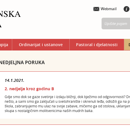
Webmail
upija
Ordinarijat i ustanove
Pastoral i djelatnosti
NEDJELJNA PORUKA
14.1.2021.
2. nedjelja kroz godinu B
Gdje smo dok se gaze svetinje i izdaju bližnji, dok bježimo od odgovornosti?
nešto, a sami smo ga zaključali u svetohranište i okrenuli leđa, odložili ga na 
škola, zabranjujemo mu ulaz na svoje zabave, mičemo ga od stolova, uklanj
skupa s nostalgičnim molitvenicima naših mudrih baka.