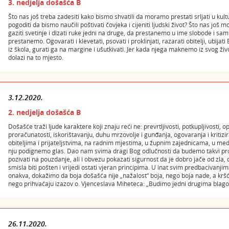
3. nedjelja došašća B
Što nas još treba zadesiti kako bismo shvatili da moramo prestati srljati u kul
pogoditi da bismo naučili poštivati čovjeka i cijeniti ljudski život? Što nas još 
gaziti svetinje i dizati ruke jedni na druge, da prestanemo u ime slobode i sami
prestanemo. Ogovarati i klevetati, psovati i proklinjati, razarati obitelji, ubijati
iz škola, gurati ga na margine i ušutkivati. Jer kada njega maknemo iz svog živ
dolazi na to mjesto.
3.12.2020.
2. nedjelja došašća B
Došašće traži ljude karaktere koji znaju reći ne: prevrtljivosti, potkupljivosti,
proračunatosti, iskorištavanju, duhu mrzovolje i gunđanja, ogovaranja i kritizir
obiteljima i prijateljstvima, na radnim mjestima, u župnim zajednicama, u medi
nju podignemo glas. Dao nam svima dragi Bog odlučnosti da budemo takvi pr
pozivati na pouzdanje, ali i obvezu pokazati sigurnost da je dobro jače od zla, 
smisla biti pošten i vrijedi ostati vjeran principima. U inat svim predbacivanji
onakva, dokažimo da boja došašća nije „nažalost“ boja, nego boja nade, a kršća
nego prihvaćaju izazov o. Vjenceslava Miheteca: „Budimo jedni drugima blagov
26.11.2020.