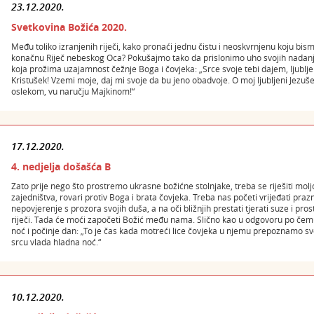
23.12.2020.
Svetkovina Božića 2020.
Među toliko izranjenih riječi, kako pronaći jednu čistu i neoskvrnjenu koju bis
konačnu Riječ nebeskog Oca? Pokušajmo tako da prislonimo uho svojih nadanja
koja prožima uzajamnost čežnje Boga i čovjeka: „Srce svoje tebi dajem, ljubljeni
Kristušek! Vzemi moje, daj mi svoje da bu jeno obadvoje. O moj ljubljeni Jezu
oslekom, vu naručju Majkinom!“
17.12.2020.
4. nedjelja došašća B
Zato prije nego što prostremo ukrasne božićne stolnjake, treba se riješiti moljca
zajedništva, rovari protiv Boga i brata čovjeka. Treba nas početi vrijeđati pra
nepovjerenje s prozora svojih duša, a na oči bližnjih prestati tjerati suze i pr
riječi. Tada će moći započeti Božić među nama. Slično kao u odgovoru po čem
noć i počinje dan: „To je čas kada motreći lice čovjeka u njemu prepoznamo sv
srcu vlada hladna noć.“
10.12.2020.