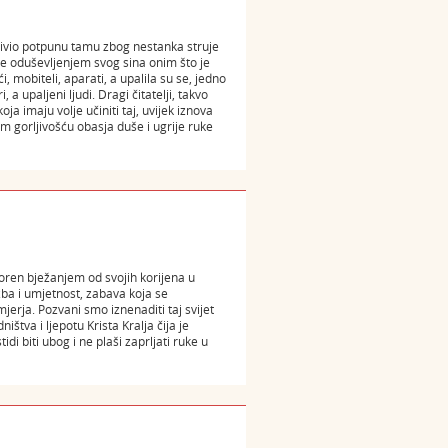
doživio potpunu tamu zbog nestanka struje
i se oduševljenjem svog sina onim što je
i, mobiteli, aparati, a upalila su se, jedno
a upaljeni ljudi. Dragi čitatelji, takvo
 imaju volje učiniti taj, uvijek iznova
m gorljivošću obasja duše i ugrije ruke
moren bježanjem od svojih korijena u
zba i umjetnost, zabava koja se
erja. Pozvani smo iznenaditi taj svijet
tva i ljepotu Krista Kralja čija je
di biti ubog i ne plaši zaprljati ruke u