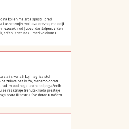
mo na koljenima srca spustili pred
 i usne svojih molitava drevnoj melodiji
 Jezušek, i od ljubavi dar šaljem, srčeni
šek, srčeni Kristušek… med volekom i
 zla i crva laži koji nagriza stol
znina zidova bez križa, trebamo oprati
ostirati im pod noge tepihe od pogaženih
u se razaznaje trenutak kada prestaje
oga brata ili sestru. Sve dotad u našem