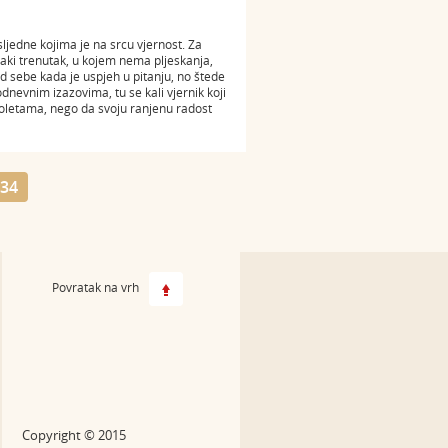
ljedne kojima je na srcu vjernost. Za
vaki trenutak, u kojem nema pljeskanja,
 sebe kada je uspjeh u pitanju, no štede
odnevnim izazovima, tu se kali vjernik koji
poletama, nego da svoju ranjenu radost
34
Povratak na vrh
Copyright © 2015