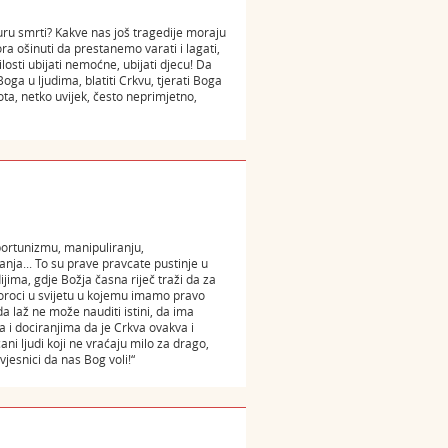
turu smrti? Kakve nas još tragedije moraju
mora ošinuti da prestanemo varati i lagati,
losti ubijati nemoćne, ubijati djecu! Da
 Boga u ljudima, blatiti Crkvu, tjerati Boga
ota, netko uvijek, često neprimjetno,
 oportunizmu, manipuliranju,
anja... To su prave pravcate pustinje u
jima, gdje Božja časna riječ traži da za
oroci u svijetu u kojemu imamo pravo
da laž ne može nauditi istini, da ima
ma i dociranjima da je Crkva ovakva i
ni ljudi koji ne vraćaju milo za drago,
jesnici da nas Bog voli!“