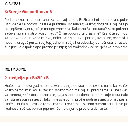
7.1.2021.
Krštenje Gospodinovo B
Pod pritiskom realnosti, onaj zamah koji smo u Božiću primili neminovno polak
uzbuđenje se potroši, nastaje praznina. Do idućeg velikog događaja koji nas po
najljepšem svjetlu, još je mnogo vremena. Kako izdržati do tada? Kako pokrenu
sačuvamo elan, strpljivost i nadu? Čime popuniti te praznine? Različite su moguć
karijerizam, društvene mreže, dokoličarenje, razni poroci, avanture, promisku
novom, drugačijem… Svoj toj, jednom riječju herodovskoj ubitačnosti, strastven
šupljine koje ipak zjape prazne jer bijeg od svakodnevice ne rješava probleme i
30.12.2020.
2. nedjelja po Božiću B
Hoće li nam nova godina biti takva, sretnija od stare, ne ovisi o tome koliko ć
koliko ćemo imati volje uzvratiti svjetlom onima koji su pred nama. Ali ne svj
vatrometa, reflektora pozornice, sjaja skupih poklona, ne onim koje blista 
vanjštine svojih savjesti. Takvim je svjetlom i prošle godine svijet bio natrpan i za
Hoće li iduća biti, ovisi o tome imamo li hrabrosti iskreno otvoriti srca da se ja
realnosti Božića, pohranjujemo i čemu dajemo prostora da raste.