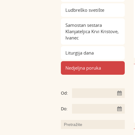
Ludbreško svetište
Samostan sestara
Klanjateljica Krvi Kristove,
Ivanec
Liturgija dana
Nedjeljna poruka
Od:
Do: