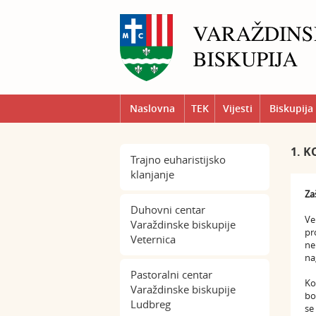
Naslovna
TEK
Vijesti
Biskupija
1. K
Trajno euharistijsko
klanjanje
Za
Duhovni centar
Ve
Varaždinske biskupije
pr
Veternica
ne
na
Pastoralni centar
Ko
Varaždinske biskupije
bo
Ludbreg
se