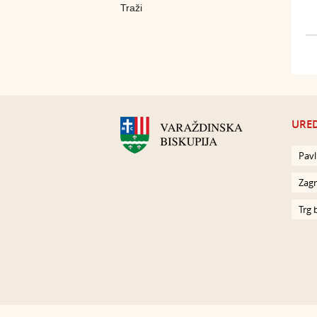
URED
Pavl
Zagr
Trg 