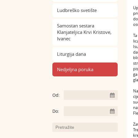
Up
Ludbreško svetište
pr
do
os
Samostan sestara
Klanjateljica Krvi Kristove,
Ta
Ivanec
li
Is
da
Liturgija dana
bl
st
pi
Nedjeljna poruka
ga
gl
Na
Od:
ci
su
na
Do:
Fl
Za
Tr
kr