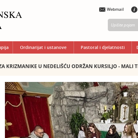
Webmail
upija
Ordinarijat i ustanove
Pastoral i djelatnosti
ZA KRIZMANIKE U NEDELIŠĆU ODRŽAN KURSILJO - MALI 