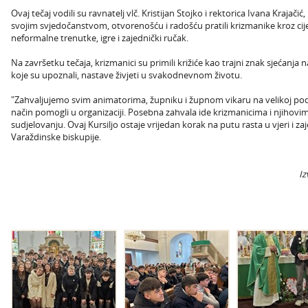
Ovaj tečaj vodili su ravnatelj vlč. Kristijan Stojko i rektorica Ivana Krajači
svojim svjedočanstvom, otvorenošću i radošću pratili krizmanike kroz cijel
neformalne trenutke, igre i zajednički ručak.
Na završetku tečaja, krizmanici su primili križiće kao trajni znak sjećanja na
koje su upoznali, nastave živjeti u svakodnevnom životu.
"Zahvaljujemo svim animatorima, župniku i župnom vikaru na velikoj podršc
način pomogli u organizaciji. Posebna zahvala ide krizmanicima i njihovim
sudjelovanju. Ovaj Kursiljo ostaje vrijedan korak na putu rasta u vjeri i zaj
Varaždinske biskupije.
Iz