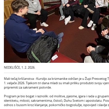
NEDELIŠĆE, 1. 2. 2026.
Mali tečaj kršćanstva - Kursiljo za krizmanike održan je u Župi Presvetog T
1. veljače 2026. Tijekom tri dana mladi su imali priliku produbiti svoju vjer
pripremiti za sakrament potvrde.
Program je bio bogat i raznolik: od molitve, pjesme, igara i rada u grup
identitetu, milosti, sakramentima, čistoći, Duhu Svetom i apostolatu. Pos
odnos s Isusom kroz klanjanje, pokorničko bogoslužje, ispovijed i slavlje