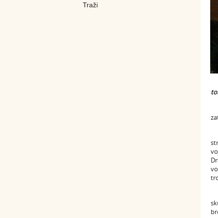
to
za
st
vo
Dr
vo
tr
sk
br