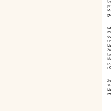
Da
pr
Ma
gr
st
mn
do
Cr
bi
Za
ka
Ma
po
i 
žr
se
bi
ra