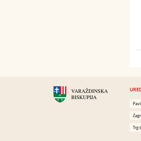
URED
Pavl
Zagr
Trg 