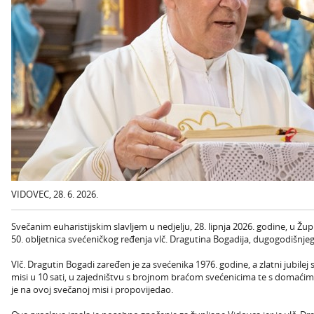
VIDOVEC, 28. 6. 2026.
Svečanim euharistijskim slavljem u nedjelju, 28. lipnja 2026. godine, u Žup
50. obljetnica svećeničkog ređenja vlč. Dragutina Bogadija, dugogodišnje
Vlč. Dragutin Bogadi zaređen je za svećenika 1976. godine, a zlatni jubilej
misi u 10 sati, u zajedništvu s brojnom braćom svećenicima te s domaći
je na ovoj svečanoj misi i propovijedao.