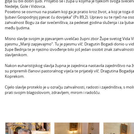
gdje su bili dobri ljudi. Prisjetio se i župa u kojima je tijekom svoga sveć
Nedelje, Gole i Vidovca.
Posebno se osvrnuo na psalam koji ga je pratio kroz život, a koji je toga d
ljubavi Gospodnjoj pjevat ću dovijeka“ (Ps 89,2). Upravo su te riječi na oso
zahvalnost Bogu za dar svećeništva, za pedeset godina služenja i za ljuba
među ljudima.
Misno slavlje svojim je pjevanjem uveličao župni zbor Župe svetog Vida Vi
pjesmu „Mariji zapjevajmo“. Tu je pjesmu vlč. Dragutin Bogadi donio u vi
župe Bednja te je njezino izvođenje bilo još jedan osobit znak zahvalnost
slavljenikom.
Nakon euharistijskog slavlja župna je zajednica nastavila zajedništvo na
su pripremili članovi pastoralnog vijeća te prijatelji vlč. Dragutina Bogadi
Koprekom.
Cijelo slavlje proteklo je u ozračju zahvalnosti, radosti i zajedništva, s mo
prati svojim blagoslovom, zdravljem, mirom i radošću.