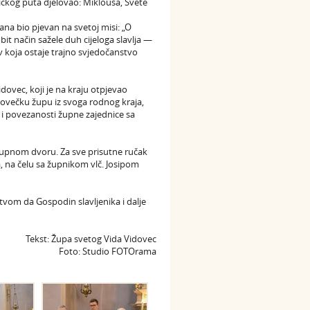
eničkog puta djelovao: Miklouša, Svete
ana bio pjevan na svetoj misi: „O
bit način sažele duh cijeloga slavlja —
v koja ostaje trajno svjedočanstvo
dovec, koji je na kraju otpjevao
dovečku župu iz svoga rodnog kraja,
i i povezanosti župne zajednice sa
 župnom dvoru. Za sve prisutne ručak
ja, na čelu sa župnikom vlč. Josipom
litvom da Gospodin slavljenika i dalje
Tekst: Župa svetog Vida Vidovec
Foto: Studio FOTOrama