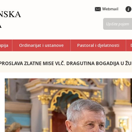
Webmail
upija
Ordinarijat i ustanove
Pastoral i djelatnosti
​PROSLAVA ZLATNE MISE VLČ. DRAGUTINA BOGADIJA U ŽU