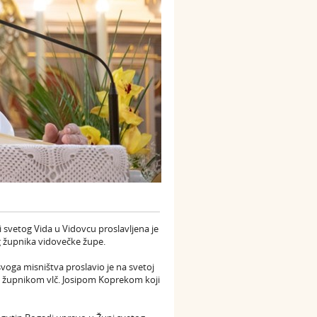
i svetog Vida u Vidovcu proslavljena je
g župnika vidovečke župe.
 svoga misništva proslavio je na svetoj
m župnikom vlč. Josipom Koprekom koji