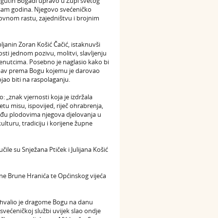
ragutin Bogadi upravo u Župi svetog
 osam godina. Njegovo svećeničko
hovnom rastu, zajedništvu i brojnim
pljanin Zoran Košić Čačić, istaknuvši
sti jednom pozivu, molitvi, slavljenju
trenutcima. Posebno je naglasio kako bi
 Ljubav prema Bogu kojemu je darovao
ojao biti na raspolaganju.
 „znak vjernosti koja je izdržala
tu misu, ispovijed, riječ ohrabrenja,
eđu plodovima njegova djelovanja u
lturu, tradiciju i korijene župne
ile su Snježana Ptiček i Julijana Košić
ine Brune Hranića te Općinskog vijeća
 Zahvalio je dragome Bogu na danu
 svećeničkoj službi uvijek slao ondje