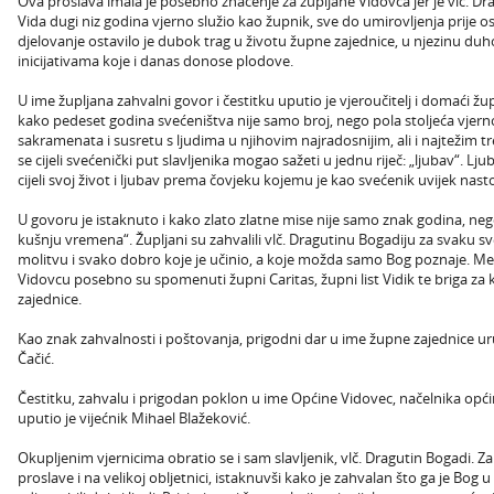
Ova proslava imala je posebno značenje za župljane Vidovca jer je vlč. D
Vida dugi niz godina vjerno služio kao župnik, sve do umirovljenja prije
djelovanje ostavilo je dubok trag u životu župne zajednice, u njezinu du
inicijativama koje i danas donose plodove.
U ime župljana zahvalni govor i čestitku uputio je vjeroučitelj i domaći žu
kako pedeset godina svećeništva nije samo broj, nego pola stoljeća vjerno
sakramenata i susretu s ljudima u njihovim najradosnijim, ali i najtežim 
se cijeli svećenički put slavljenika mogao sažeti u jednu riječ: „ljubav“.
cijeli svoj život i ljubav prema čovjeku kojemu je kao svećenik uvijek nast
U govoru je istaknuto i kako zlato zlatne mise nije samo znak godina, nego:
kušnju vremena“. Župljani su zahvalili vlč. Dragutinu Bogadiju za svaku sve
molitvu i svako dobro koje je učinio, a koje možda samo Bog poznaje. M
Vidovcu posebno su spomenuti župni Caritas, župni list Vidik te briga za ku
zajednice.
Kao znak zahvalnosti i poštovanja, prigodni dar u ime župne zajednice uruč
Čačić.
Čestitku, zahvalu i prigodan poklon u ime Općine Vidovec, načelnika opć
uputio je vijećnik Mihael Blažeković.
Okupljenim vjernicima obratio se i sam slavljenik, vlč. Dragutin Bogadi.
proslave i na velikoj obljetnici, istaknuvši kako je zahvalan što ga je Bog u