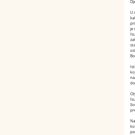
Dj
U 
ka
pr
je
Is
za
st
os
Bo
Is
ko
na
do
Ob
Is
ži
pr
Na
ko
po