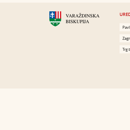
URED
Pavl
Zagr
Trg 