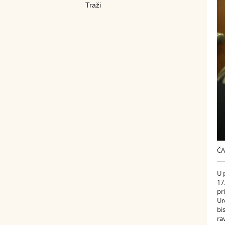
ČA
U 
17
pr
Ur
bi
ra