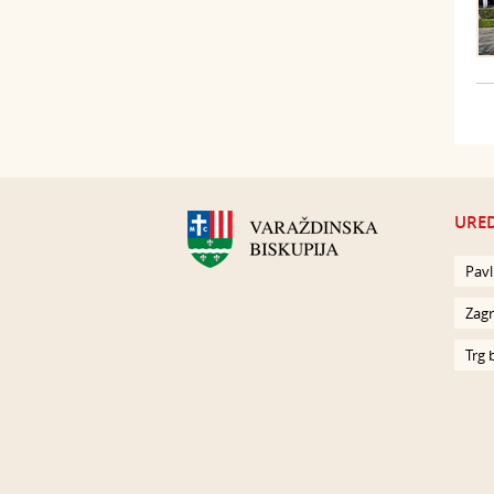
URED
Pavl
Zagr
Trg 