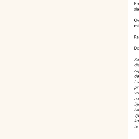
Pr
sl
Ov
mi
Ra
Do
Ka
dj
za
da
I 
pr
vr
na
Dj
is
Vj
ko
te