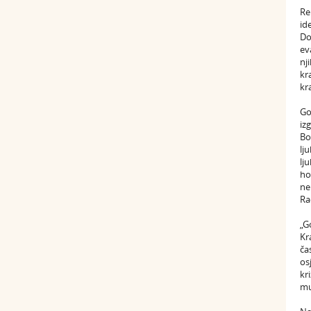
Re
id
Do
ev
nj
kr
kr
Go
iz
Bo
lj
lj
ho
ne
Ra
„G
Kr
ča
os
kr
mu