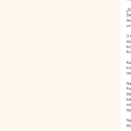
„
D
Že
če
uv
U 
da
ko
Kr
Ka
kr
ta
Na
Po
ži
ka
os
is
Na
li