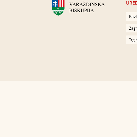
URED
Pavl
Zagr
Trg 