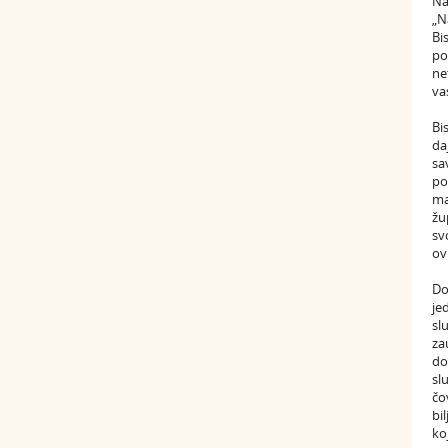
Na
„N
Bi
po
ne
va
Bi
da
sa
po
ma
žu
sv
ov
Do
je
sl
za
do
sl
čo
bi
ko