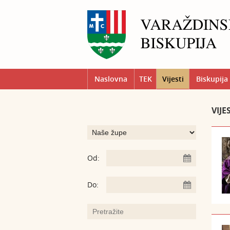
Naslovna
TEK
Vijesti
Biskupija
VIJE
Od:
Do: