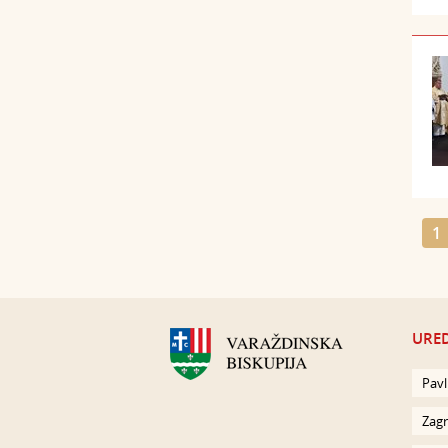
1
URED
Pavl
Zagr