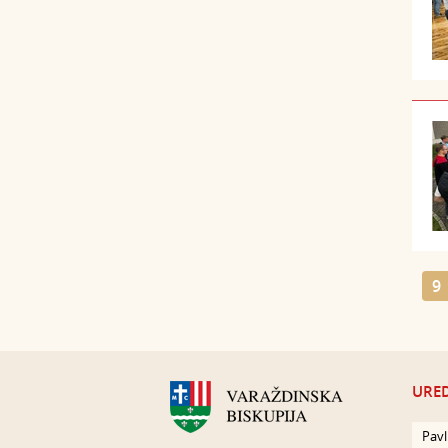
9
URED
Pavl