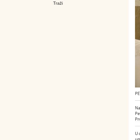
PE
Na
Pe
Pr
U 
um