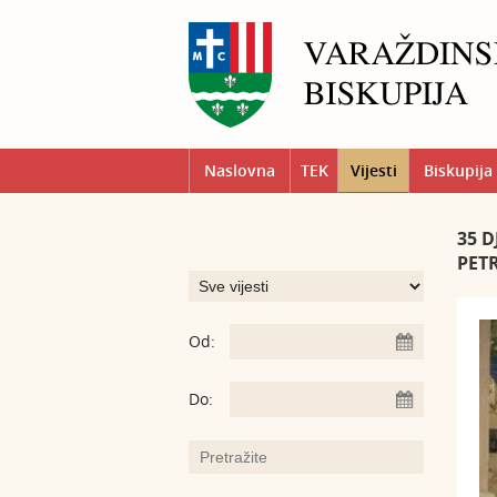
Naslovna
TEK
Vijesti
Biskupija
​35
PET
Od:
Do: