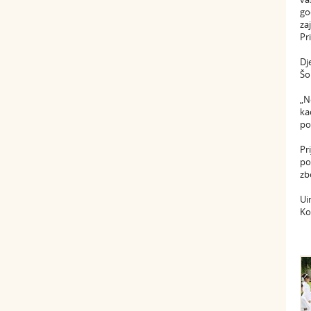
go
za
Pr
Dj
Šo
„N
ka
po
Pr
po
zb
Ui
Ko