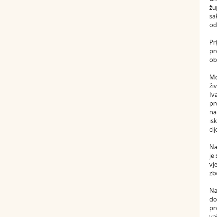
žu
sa
od
Pr
pr
ob
Mo
ži
Iv
pr
na
is
cij
Na
je
vj
zb
Na
do
pr
va