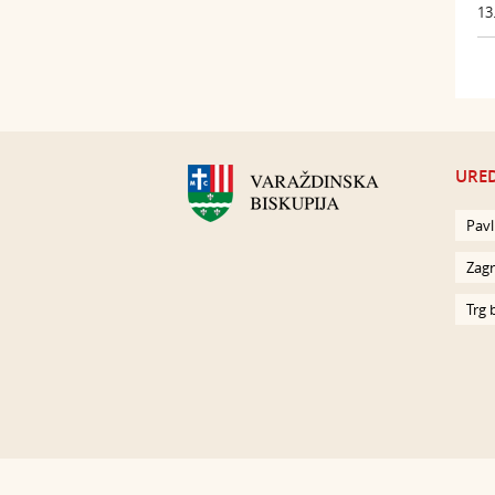
13
URED
Pavl
Zagr
Trg 