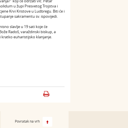
anja?” koji će održati vlč. Petar
solidum u župi Presvetog Trojstva i
jene Krvi Kristove u Ludbregu. Biti će i
tupanje sakramentu sv. ispovijedi.
misno slavlje u 19 sati koje će
Bože Radoš, varaždinski biskup, a
i kratko euharistijsko klanjanje.
Povratak na vrh