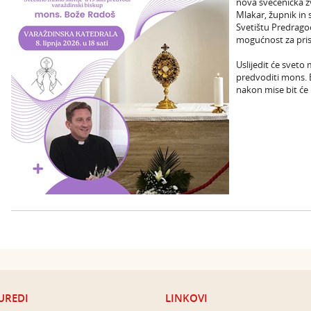
nova svećenička zv
Mlakar, župnik in 
Svetištu Predragoc
mogućnost za pris
Uslijedit će sveto 
predvoditi mons. 
nakon mise bit će 
UREDI
LINKOVI