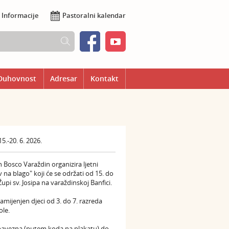
Informacije
Pastoralni kalendar
Duhovnost
Adresar
Kontakt
5.-20. 6. 2026.
 Bosco Varaždin organizira ljetni
v na blago" koji će se održati od 15. do
 Župi sv. Josipa na varaždinskoj Banfici.
namijenjen djeci od 3. do 7. razreda
le.
obavezna (putem koda na plakatu) do