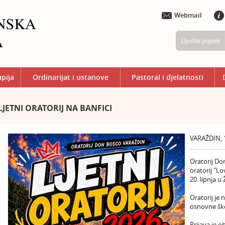
Webmail
upija
Ordinarijat i ustanove
Pastoral i djelatnosti
​LJETNI ORATORIJ NA BANFICI
VARAŽDIN, 1
Oratorij Don
oratorij "Lo
20. lipnja u
Oratorij je 
osnovne ško
Prijava je 