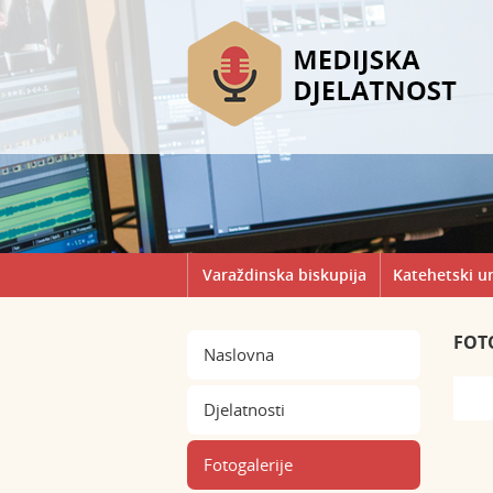
Varaždinska biskupija
Katehetski u
FOT
Naslovna
Djelatnosti
Fotogalerije